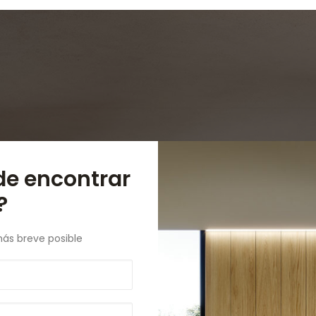
de encontrar
?
más breve posible