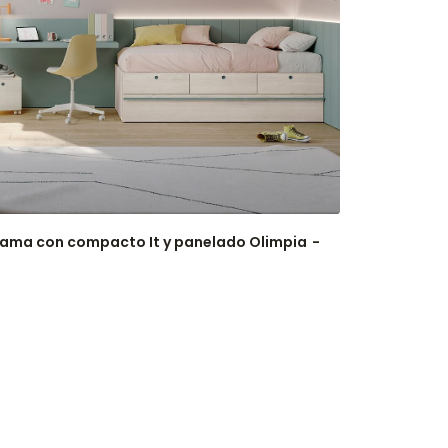
ama con compacto It y panelado Olimpia
Dos camas