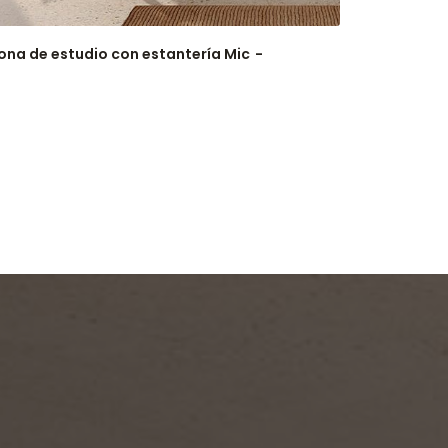
ona de estudio con estantería Mic
Zona de e