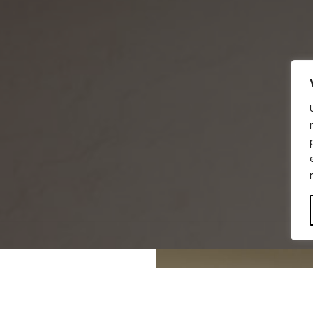
de encontrar
?