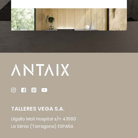
TALLERES VEGA S.A.
Lligallo Molí Hospital s/n 43560
La Sénia (Tarragona) ESPAÑA