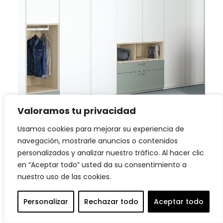
Valoramos tu privacidad
Usamos cookies para mejorar su experiencia de
LEER MÁS
navegación, mostrarle anuncios o contenidos
Armario con puertas, cajones, cubo Complet con
partidor y cubo Complet con barra de colgar
personalizados y analizar nuestro tráfico. Al hacer clic
en “Aceptar todo” usted da su consentimiento a
nuestro uso de las cookies.
Personalizar
Rechazar todo
Aceptar todo