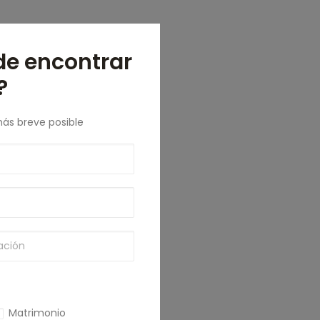
de encontrar
?
más breve posible
Matrimonio