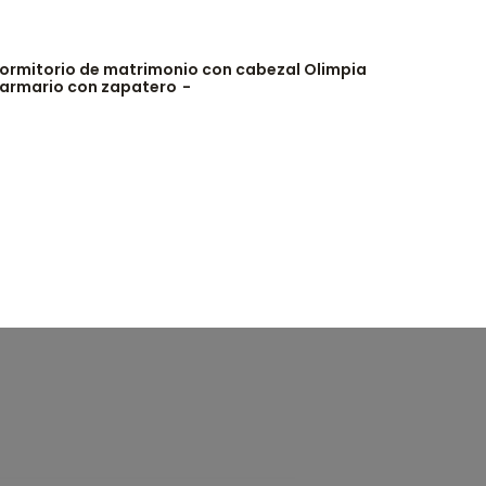
ormitorio de matrimonio con cabezal Olimpia
Dormitor
 armario con zapatero
tocador c