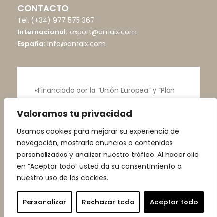
CONTACTO
Tel.
(+34) 977 575 367
Internacional:
export@antaix.com
España:
info@antaix.com
«Financiado por la “Unión Europea” y “Plan
de recuperación”»
Valoramos tu privacidad
Usamos cookies para mejorar su experiencia de
navegación, mostrarle anuncios o contenidos
personalizados y analizar nuestro tráfico. Al hacer clic
en “Aceptar todo” usted da su consentimiento a
nuestro uso de las cookies.
© Talleres Vega |
Aviso Legal
|
Política de
Privacidad
|
Política de Cookies
Personalizar
Rechazar todo
Aceptar todo